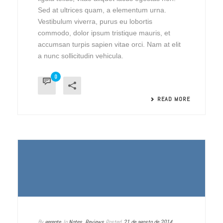
Sed at ultrices quam, a elementum urna.
Vestibulum viverra, purus eu lobortis
commodo, dolor ipsum tristique mauris, et
accumsan turpis sapien vitae orci. Nam at elit
a nunc sollicitudin vehicula.
0
READ MORE
By
gerente
In
Notes
,
Reviews
Posted
21 de agosto de 2014