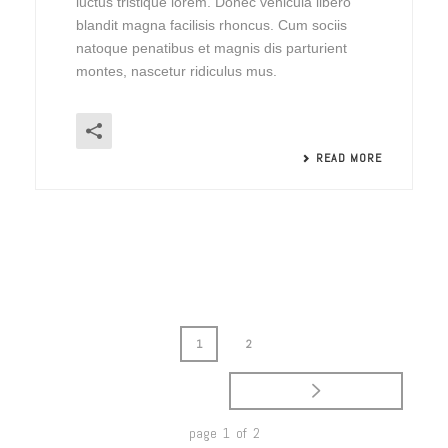
luctus tristique lorem. Donec vehicula libero
blandit magna facilisis rhoncus. Cum sociis
natoque penatibus et magnis dis parturient
montes, nascetur ridiculus mus.
READ MORE
1
2
page 1 of 2