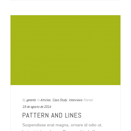
By
gerente
In
Articles
,
Case Study
,
Interviews
Posted
19 de agosto de 2014
PATTERN AND LINES
Suspendisse erat magna, ornare id odio ut,