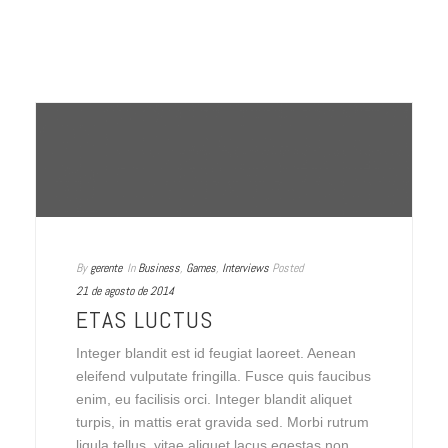
By
gerente
In
Business
,
Games
,
Interviews
Posted
21 de agosto de 2014
ETAS LUCTUS
Integer blandit est id feugiat laoreet. Aenean
eleifend vulputate fringilla. Fusce quis faucibus
enim, eu facilisis orci. Integer blandit aliquet
turpis, in mattis erat gravida sed. Morbi rutrum
ligula tellus, vitae aliquet lacus egestas non.