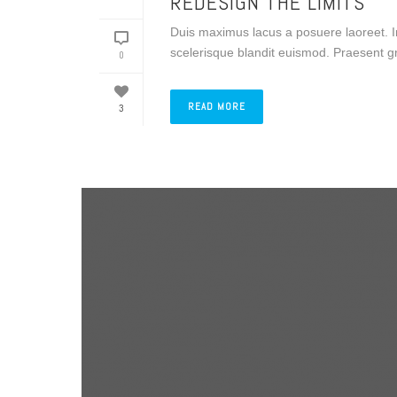
REDESIGN THE LIMITS
Duis maximus lacus a posuere laoreet. I
scelerisque blandit euismod. Praesent gra
0
READ MORE
3