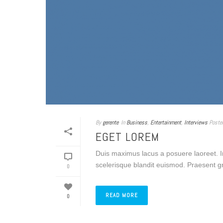
By
gerente
In
Business
,
Entertainment
,
Interviews
Poste
EGET LOREM
Duis maximus lacus a posuere laoreet. I
scelerisque blandit euismod. Praesent gra
0
READ MORE
0