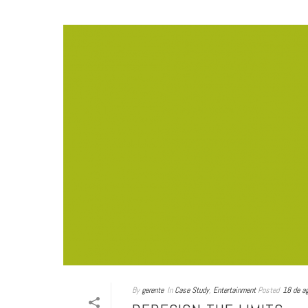
By
gerente
In
Case Study
,
Entertainment
Posted
18 de a