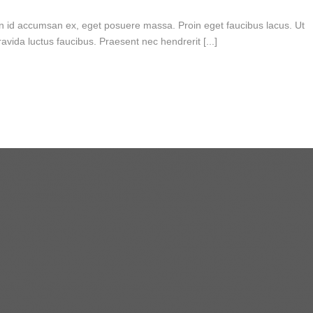
n id accumsan ex, eget posuere massa. Proin eget faucibus lacus. Ut
vida luctus faucibus. Praesent nec hendrerit [...]