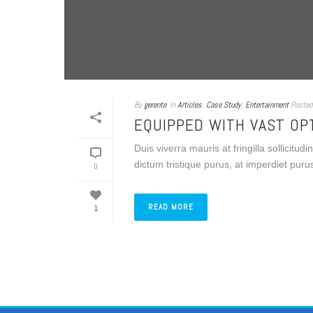
By
gerente
In
Articles
,
Case Study
,
Entertainment
Posted
EQUIPPED WITH VAST OP
Duis viverra mauris at fringilla sollicitud
dictum tristique purus, at imperdiet puru
0
READ MORE
1