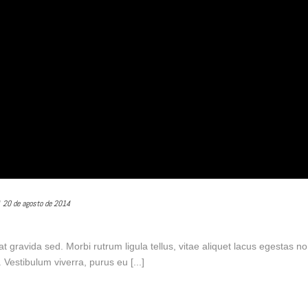
20 de agosto de 2014
erat gravida sed. Morbi rutrum ligula tellus, vitae aliquet lacus egestas no
Vestibulum viverra, purus eu [...]