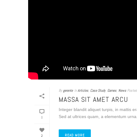
By
gerente
In
Articles
,
Case Study
,
Games
,
News
Posted
MASSA SIT AMET ARCU
Integer blandit aliquet turpis, in mattis 
Sed at ultrices quam, a elementum urna. 
0
READ MORE
2