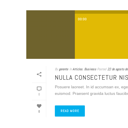
00:00
By
gerente
In
Articles
,
Business
Posted
22 de agosto d
NULLA CONSECTETUR NIS
Posuere laoreet. In id accumsan ex, ege
euismod. Praesent gravida luctus faucibus
0
READ MORE
0