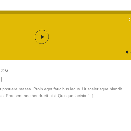
0
e 2014
I
t posuere massa. Proin eget faucibus lacus. Ut scelerisque blandit
. Praesent nec hendrerit nisi. Quisque lacinia [...]