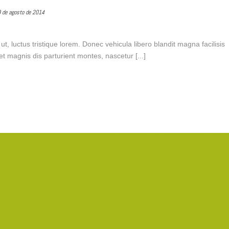
 de agosto de 2014
, luctus tristique lorem. Donec vehicula libero blandit magna facilisis
 magnis dis parturient montes, nascetur [...]