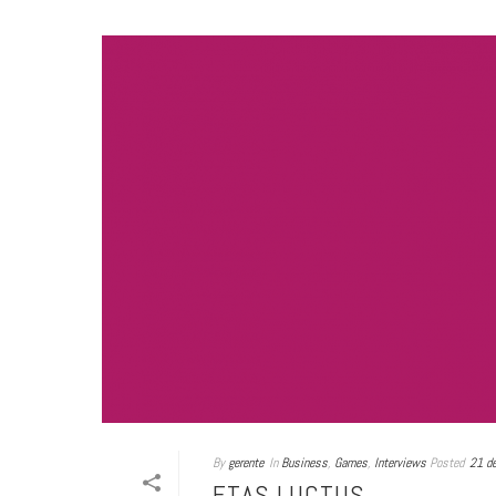
By
gerente
In
Business
,
Games
,
Interviews
Posted
21 d
ETAS LUCTUS