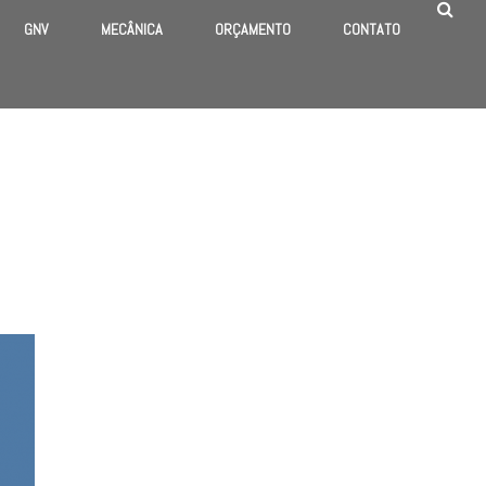
GNV
MECÂNICA
ORÇAMENTO
CONTATO
HOME
/
TAG “DESIGN”