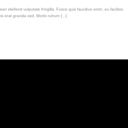
nean eleifend vulputate fringilla. Fusce quis faucibus enim, eu facilisis
ttis erat gravida sed. Morbi rutrum [...]