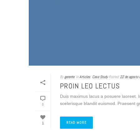
By
gerente
In
Articles
,
Case Study
Posted
22 de agosto 
PROIN LEO LECTUS
Duis maximus lacus a posuere laoreet. I
scelerisque blandit euismod. Praesent gra
0
READ MORE
1