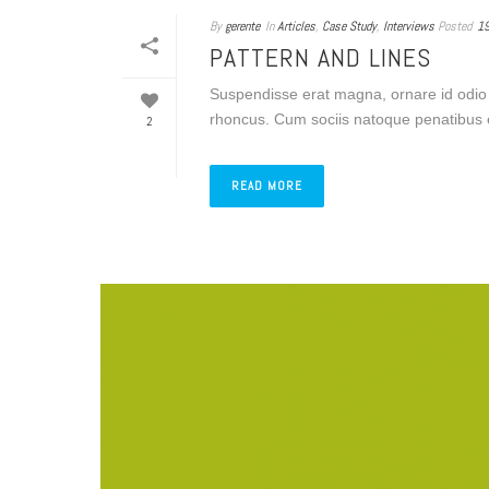
By
gerente
In
Articles
,
Case Study
,
Interviews
Posted
19
PATTERN AND LINES
Suspendisse erat magna, ornare id odio ut
rhoncus. Cum sociis natoque penatibus et
2
READ MORE