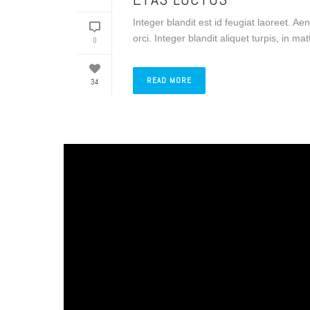
Integer blandit est id feugiat laoreet. Ae
orci. Integer blandit aliquet turpis, in ma
0
READ MORE
34